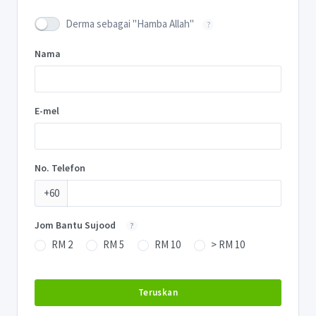
Derma sebagai "Hamba Allah"
?
Nama
E-mel
No. Telefon
+60
Jom Bantu Sujood
?
RM 2
RM 5
RM 10
> RM 10
Teruskan